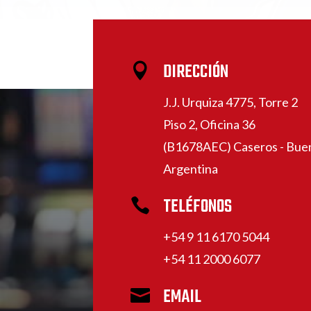
DIRECCIÓN

J.J. Urquiza 4775, Torre 2
Piso 2, Oficina 36
(B1678AEC) Caseros - Buen
Argentina
TELÉFONOS

+54 9 11 6170 5044
+54 11 2000 6077
EMAIL
