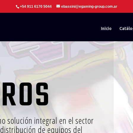
+54 911 6170 5044
ebassini@egaming-group.com.ar
Inicio
Catál
TROS
 solución integral en el sector
distribución de equipos del