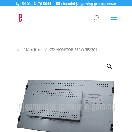
+54 911 6170 5044
ebassini@egaming-group.com.ar
Inicio
/
Monitores
/ LCD MONITOR 23″ WGF2301